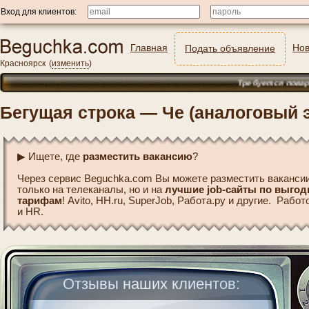
Вход для клиентов:
Главная
Нов
Подать объявление
Красноярск
(
изменить
)
Требуется повар (Метз
Бегущая строка — Че (аналоговый 
▶ Ищете, где
разместить вакансию
?
Через сервис Beguchka.com Вы можете разместить вакансии
только на телеканалы, но и на
лучшие job-сайты по выго
тарифам
! Avito, HH.ru, SuperJob, Работа.ру и другие. Рабо
и HR.
Отзывы наших клиентов: