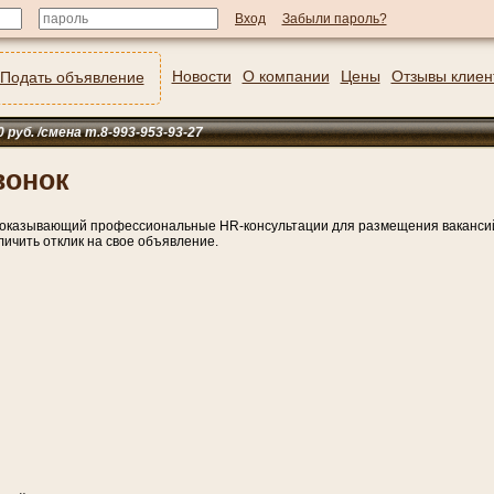
Забыли пароль?
Новости
О компании
Цены
Отзывы клиен
Подать объявление
 /смена т.8-993-953-93-27
вонок
, оказывающий профессиональные HR-консультации для размещения вакансий 
личить отклик на свое объявление.