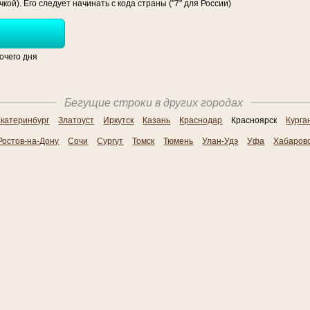
й). Его следует начинать с кода страны ("7" для России)
очего дня
Бегущие строки в других городах
катеринбург
Златоуст
Иркутск
Казань
Краснодар
Красноярск
Курга
Ростов-на-Дону
Сочи
Сургут
Томск
Тюмень
Улан-Удэ
Уфа
Хабаров